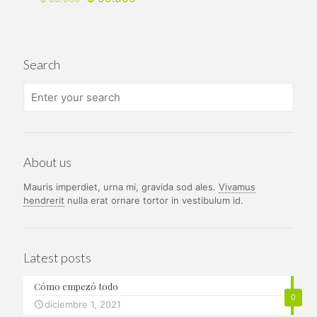
original
actual
precio
precio
era:
es:
original
actual
$ 65.000.
$ 59.90
era:
es:
$ 65.000.
$ 59.900.
Search
About us
Mauris imperdiet, urna mi, gravida sod ales.
Vivamus
hendrerit
nulla erat ornare tortor in vestibulum id.
Latest posts
Cómo empezó todo
0
diciembre 1, 2021