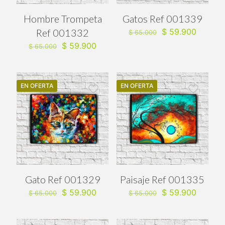
Hombre Trompeta
Gatos Ref 001339
El
El
Ref 001332
$
59.900
$
65.000
precio
precio
El
El
$
59.900
$
65.000
original
actual
precio
precio
era:
es:
original
actual
$ 65.000.
$ 59.90
era:
es:
$ 65.000.
$ 59.900.
EN OFERTA
EN OFERTA
Gato Ref 001329
Paisaje Ref 001335
El
El
El
El
$
59.900
$
59.900
$
65.000
$
65.000
precio
precio
precio
precio
original
actual
original
actual
era:
es:
era:
es: