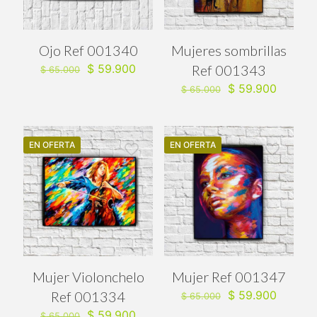
Ojo Ref 001340
Mujeres sombrillas
El
El
$
59.900
Ref 001343
$
65.000
precio
precio
El
El
$
59.900
$
65.000
original
actual
precio
precio
era:
es:
original
actual
$ 65.000.
$ 59.900.
era:
es:
$ 65.000.
$ 59.90
EN OFERTA
EN OFERTA
Mujer Violonchelo
Mujer Ref 001347
El
El
Ref 001334
$
59.900
$
65.000
precio
precio
El
El
$
59.900
$
65.000