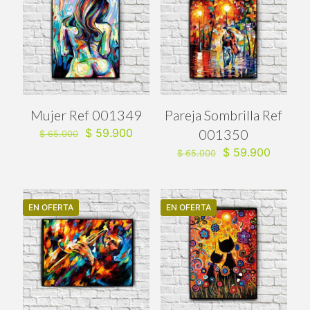
Mujer Ref 001349
Pareja Sombrilla Ref
El
El
$
59.900
001350
$
65.000
precio
precio
El
El
$
59.900
$
65.000
original
actual
precio
precio
era:
es:
original
actual
$ 65.000.
$ 59.900.
era:
es:
$ 65.000.
$ 59.90
EN OFERTA
EN OFERTA