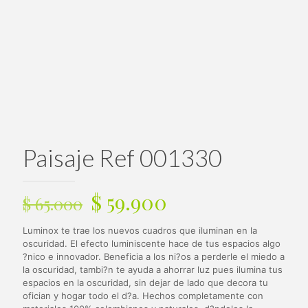
Paisaje Ref 001330
El
El
$
59.900
$
65.000
precio
precio
Luminox te trae los nuevos cuadros que iluminan en la
original
actual
oscuridad. El efecto luminiscente hace de tus espacios algo
era:
es:
?nico e innovador. Beneficia a los ni?os a perderle el miedo a
la oscuridad, tambi?n te ayuda a ahorrar luz pues ilumina tus
$ 65.000.
$ 59.900.
espacios en la oscuridad, sin dejar de lado que decora tu
ofician y hogar todo el d?a. Hechos completamente con