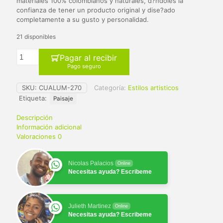
materiales 100% colombianos y naturales, d?ndoles la
confianza de tener un producto original y dise?ado
completamente a su gusto y personalidad.
21 disponibles
Pagar al recibir
Pago seguro
SKU:
CUALUM-270
Categoría:
Estilos artisticos
Etiqueta:
Paisaje
Descripción
Información adicional
Valoraciones
0
Nicolas Palacios
Online
Necesitas ayuda? Escribeme
Julieth Martinez
Online
Necesitas ayuda? Escribeme