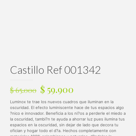
Castillo Ref 001342
El
El
$
59.900
$
65.000
precio
precio
Luminox te trae los nuevos cuadros que iluminan en la
original
actual
oscuridad. El efecto luminiscente hace de tus espacios algo
era:
es:
?nico e innovador. Beneficia a los ni?os a perderle el miedo a
la oscuridad, tambi?n te ayuda a ahorrar luz pues ilumina tus
$ 65.000.
$ 59.900.
espacios en la oscuridad, sin dejar de lado que decora tu
ofician y hogar todo el d?a. Hechos completamente con