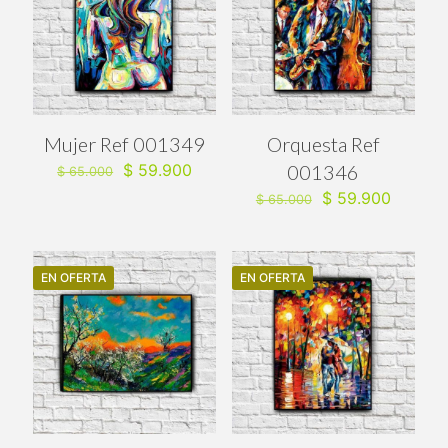
Mujer Ref 001349
Orquesta Ref
El
El
$
59.900
001346
$
65.000
precio
precio
El
El
$
59.900
$
65.000
original
actual
precio
precio
era:
es:
original
actual
$ 65.000.
$ 59.900.
era:
es:
$ 65.000.
$ 59.90
EN OFERTA
EN OFERTA