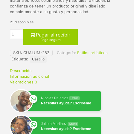
materiales 100% colombianos y naturales, d?ndoles la
confianza de tener un producto original y dise?ado
completamente a su gusto y personalidad.
21 disponibles
Pagar al recibir
Pago seguro
SKU:
CUALUM-282
Categoría:
Estilos artisticos
Etiqueta:
Castillo
Descripción
Información adicional
Valoraciones
0
Nicolas Palacios
Online
Necesitas ayuda? Escribeme
Julieth Martinez
Online
Necesitas ayuda? Escribeme