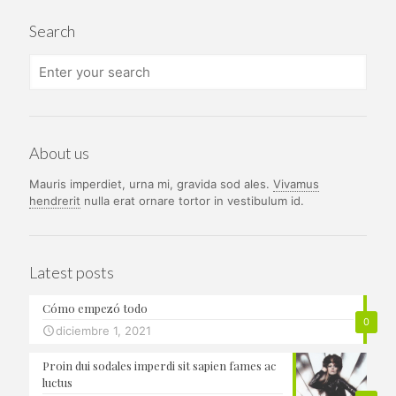
$ 65.000.
$ 59.900.
$ 65.000.
$ 59.90
Search
About us
Mauris imperdiet, urna mi, gravida sod ales.
Vivamus
hendrerit
nulla erat ornare tortor in vestibulum id.
Latest posts
Cómo empezó todo
0
diciembre 1, 2021
Proin dui sodales imperdi sit sapien fames ac
luctus