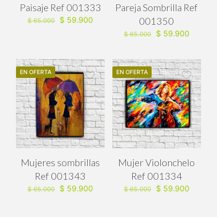
Paisaje Ref 001333
Pareja Sombrilla Ref
El
El
$
59.900
001350
$
65.000
precio
precio
El
El
$
59.900
$
65.000
original
actual
precio
precio
era:
es:
original
actual
$ 65.000.
$ 59.900.
era:
es:
$ 65.000.
$ 59.90
EN OFERTA
EN OFERTA
Mujeres sombrillas
Mujer Violonchelo
Ref 001343
Ref 001334
El
El
El
El
$
59.900
$
59.900
$
65.000
$
65.000
precio
precio
precio
precio
original
actual
original
actual
era:
es:
era:
es: