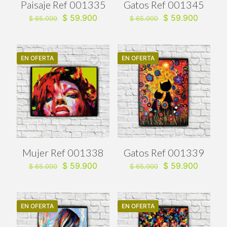
Paisaje Ref 001335
Gatos Ref 001345
El
El
El
El
$
59.900
$
59.900
$
65.000
$
65.000
precio
precio
precio
precio
original
actual
original
actual
era:
es:
era:
es:
$ 65.000.
$ 59.900.
$ 65.000.
$ 59.90
EN OFERTA
EN OFERTA
Mujer Ref 001338
Gatos Ref 001339
El
El
El
El
$
59.900
$
59.900
$
65.000
$
65.000
precio
precio
precio
precio
original
actual
original
actual
era:
es:
era:
es:
$ 65.000.
$ 59.900.
$ 65.000.
$ 59.90
EN OFERTA
EN OFERTA