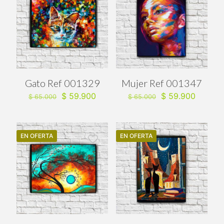
Gato Ref 001329
Mujer Ref 001347
El
El
El
El
$
59.900
$
59.900
$
65.000
$
65.000
precio
precio
precio
precio
original
actual
original
actual
era:
es:
era:
es:
$ 65.000.
$ 59.900.
$ 65.000.
$ 59.90
EN OFERTA
EN OFERTA