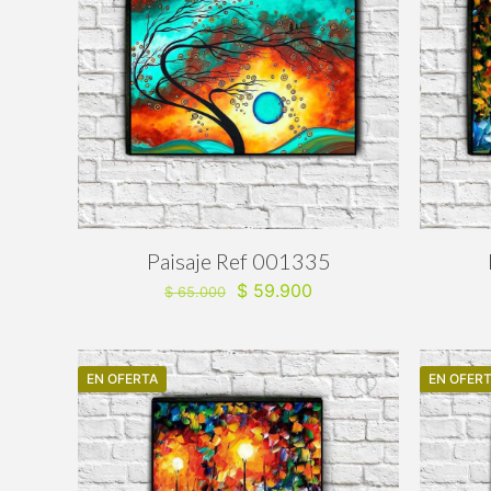
Paisaje Ref 001335
El
El
$
59.900
$
65.000
precio
precio
original
actual
era:
es:
EN OFERTA
$ 65.000.
$ 59.900.
EN OFER