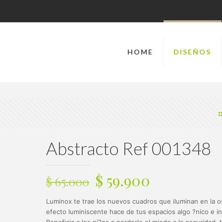
HOME
DISEÑOS
Abstracto Ref 001348
El
El
$
59.900
$
65.000
precio
precio
Luminox te trae los nuevos cuadros que iluminan en la o
original
actual
efecto luminiscente hace de tus espacios algo ?nico e i