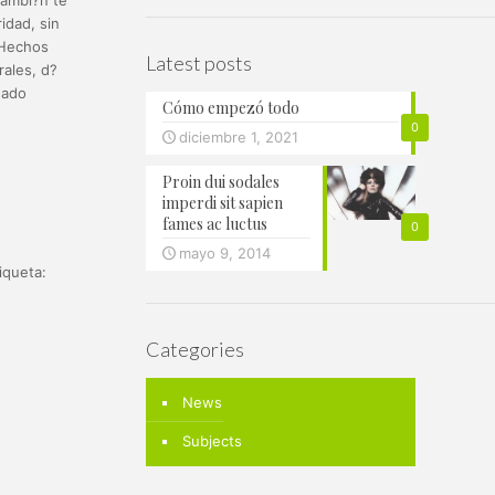
 tambi?n te
idad, sin
. Hechos
Latest posts
ales, d?
?ado
Cómo empezó todo
0
diciembre 1, 2021
Proin dui sodales
imperdi sit sapien
fames ac luctus
0
mayo 9, 2014
iqueta:
Categories
News
Subjects