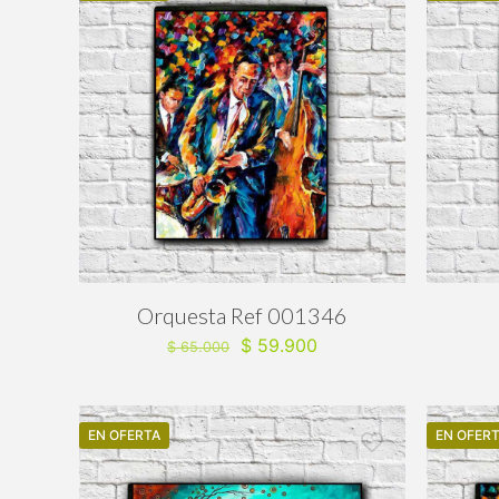
Orquesta Ref 001346
El
El
$
59.900
$
65.000
precio
precio
original
actual
era:
es:
EN OFERTA
$ 65.000.
$ 59.900.
EN OFER