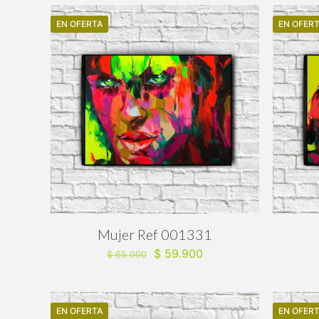
EN OFERTA
EN OFER
Mujer Ref 001331
El
El
$
59.900
$
65.000
precio
precio
original
actual
era:
es:
EN OFERTA
$ 65.000.
$ 59.900.
EN OFER