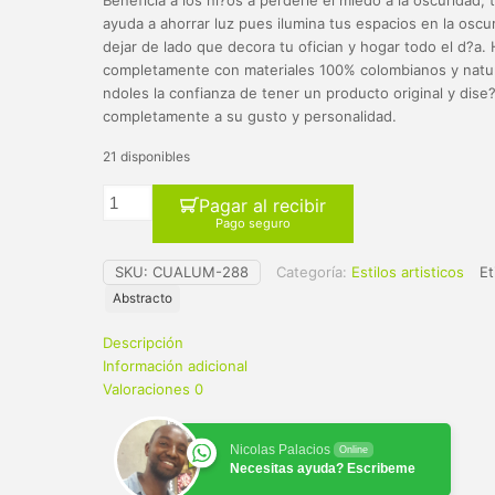
era:
es:
Beneficia a los ni?os a perderle el miedo a la oscuridad,
ayuda a ahorrar luz pues ilumina tus espacios en la oscur
$ 65.000.
$ 59.900.
dejar de lado que decora tu ofician y hogar todo el d?a
completamente con materiales 100% colombianos y natur
ndoles la confianza de tener un producto original y dise
completamente a su gusto y personalidad.
21 disponibles
Pagar al recibir
Pago seguro
SKU:
CUALUM-288
Categoría:
Estilos artisticos
Et
Abstracto
Descripción
Información adicional
Valoraciones
0
Nicolas Palacios
Online
Necesitas ayuda? Escribeme