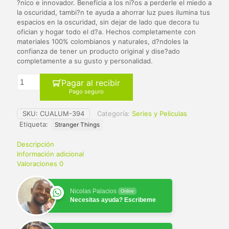
era:
es:
?nico e innovador. Beneficia a los ni?os a perderle el miedo a
la oscuridad, tambi?n te ayuda a ahorrar luz pues ilumina tus
$ 65.000.
$ 59.900.
espacios en la oscuridad, sin dejar de lado que decora tu
ofician y hogar todo el d?a. Hechos completamente con
materiales 100% colombianos y naturales, d?ndoles la
confianza de tener un producto original y dise?ado
completamente a su gusto y personalidad.
Pagar al recibir
Pago seguro
SKU:
CUALUM-394
Categoría:
Series y Peliculas
Etiqueta:
Stranger Things
Descripción
Información adicional
Valoraciones
0
Nicolas Palacios
Online
Necesitas ayuda? Escribeme