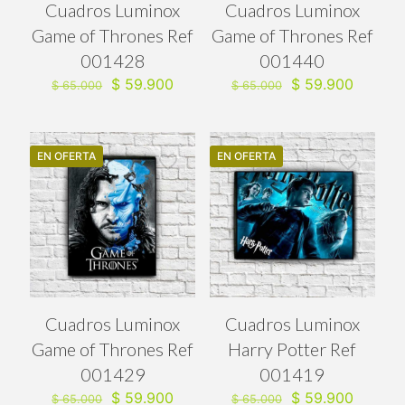
Cuadros Luminox
Cuadros Luminox
Game of Thrones Ref
Game of Thrones Ref
001428
001440
El
El
El
El
$
59.900
$
59.900
$
65.000
$
65.000
precio
precio
precio
precio
original
actual
original
actual
era:
es:
era:
es:
$ 65.000.
$ 59.900.
$ 65.000.
$ 59.90
EN OFERTA
EN OFERTA
Cuadros Luminox
Cuadros Luminox
Game of Thrones Ref
Harry Potter Ref
001429
001419
El
El
El
El
$
59.900
$
59.900
$
65.000
$
65.000