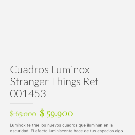
Cuadros Luminox
Stranger Things Ref
001453
El
El
$
59.900
$
65.000
precio
precio
Luminox te trae los nuevos cuadros que iluminan en la
original
actual
oscuridad. El efecto luminiscente hace de tus espacios algo