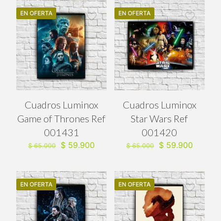
EN OFERTA
EN OFERTA
Cuadros Luminox
Cuadros Luminox
Game of Thrones Ref
Star Wars Ref
001431
001420
El
El
El
El
$
59.900
$
59.900
$
65.000
$
65.000
precio
precio
precio
precio
original
actual
original
actual
era:
es:
era:
es:
$ 65.000.
$ 59.900.
$ 65.000.
$ 59.90
EN OFERTA
EN OFERTA