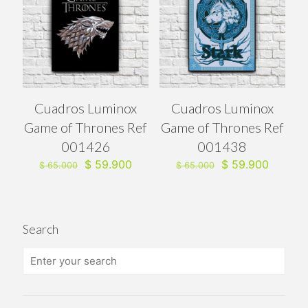
Cuadros Luminox
Cuadros Luminox
Game of Thrones Ref
Game of Thrones Ref
001426
001438
El
El
El
El
$
59.900
$
59.900
$
65.000
$
65.000
precio
precio
precio
precio
original
actual
original
actual
era:
es:
era:
es:
$ 65.000.
$ 59.900.
$ 65.000.
$ 59.90
Search