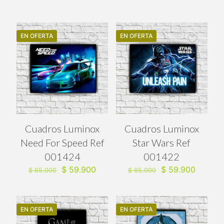
precio
precio
precio
precio
original
actual
original
actual
era:
es:
era:
es:
$ 65.000.
$ 59.900.
$ 65.000.
$ 59.90
EN OFERTA
EN OFERTA
Cuadros Luminox
Cuadros Luminox
Need For Speed Ref
Star Wars Ref
001424
001422
El
El
El
El
$
59.900
$
59.900
$
65.000
$
65.000
precio
precio
precio
precio
original
actual
original
actual
era:
es:
era:
es:
$ 65.000.
$ 59.900.
$ 65.000.
$ 59.90
EN OFERTA
EN OFERTA