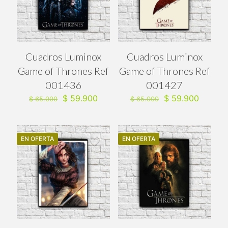
Cuadros Luminox
Cuadros Luminox
Game of Thrones Ref
Game of Thrones Ref
001436
001427
El
El
El
El
$
59.900
$
59.900
$
65.000
$
65.000
precio
precio
precio
precio
original
actual
original
actual
era:
es:
era:
es:
$ 65.000.
$ 59.900.
$ 65.000.
$ 59.90
EN OFERTA
EN OFERTA