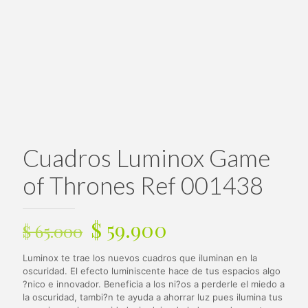
Cuadros Luminox Game
of Thrones Ref 001438
El
El
$
59.900
$
65.000
precio
precio
Luminox te trae los nuevos cuadros que iluminan en la
original
actual
oscuridad. El efecto luminiscente hace de tus espacios algo
era:
es:
?nico e innovador. Beneficia a los ni?os a perderle el miedo a
la oscuridad, tambi?n te ayuda a ahorrar luz pues ilumina tus