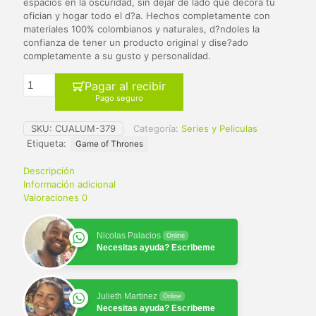
$ 65.000.
$ 59.900.
espacios en la oscuridad, sin dejar de lado que decora tu
ofician y hogar todo el d?a. Hechos completamente con
materiales 100% colombianos y naturales, d?ndoles la
confianza de tener un producto original y dise?ado
completamente a su gusto y personalidad.
Pagar al recibir
Pago seguro
SKU:
CUALUM-379
Categoría:
Series y Peliculas
Etiqueta:
Game of Thrones
Descripción
Información adicional
Valoraciones
0
Nicolas Palacios
Online
Necesitas ayuda? Escribeme
Julieth Martinez
Online
Necesitas ayuda? Escribeme