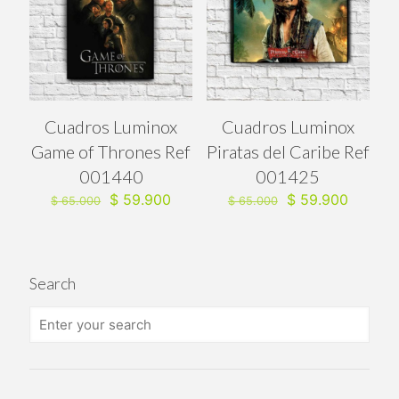
Cuadros Luminox
Cuadros Luminox
Game of Thrones Ref
Piratas del Caribe Ref
001440
001425
El
El
El
El
$
59.900
$
59.900
$
65.000
$
65.000
precio
precio
precio
precio
original
actual
original
actual
era:
es:
era:
es:
$ 65.000.
$ 59.900.
$ 65.000.
$ 59.90
Search