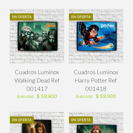
original
actual
original
actual
era:
es:
era:
es:
$ 65.000.
$ 59.900.
$ 65.000.
$ 59.90
EN OFERTA
EN OFERTA
Cuadros Luminox
Cuadros Luminox
Walking Dead Ref
Harry Potter Ref
001417
001418
El
El
El
El
$
59.900
$
59.900
$
65.000
$
65.000
precio
precio
precio
precio
original
actual
original
actual
era:
es:
era:
es:
$ 65.000.
$ 59.900.
$ 65.000.
$ 59.90
EN OFERTA
EN OFERTA