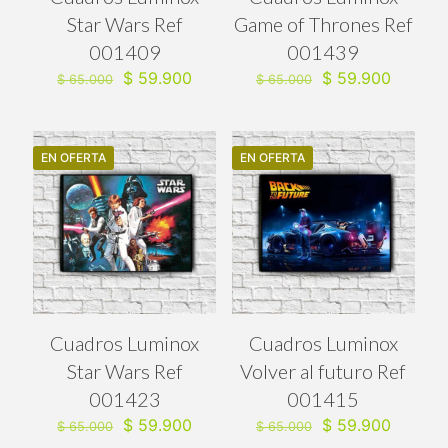
Star Wars Ref
Game of Thrones Ref
001409
001439
El
El
El
El
$
59.900
$
59.900
$
65.000
$
65.000
precio
precio
precio
precio
original
actual
original
actual
era:
es:
era:
es:
$ 65.000.
$ 59.900.
$ 65.000.
$ 59.90
EN OFERTA
EN OFERTA
Cuadros Luminox
Cuadros Luminox
Star Wars Ref
Volver al futuro Ref
001423
001415
El
El
El
El
$
59.900
$
59.900
$
65.000
$
65.000
precio
precio
precio
precio