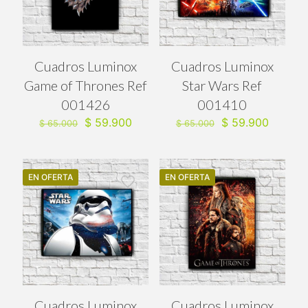
Cuadros Luminox
Cuadros Luminox
Game of Thrones Ref
Star Wars Ref
001426
001410
El
El
El
El
$
59.900
$
59.900
$
65.000
$
65.000
precio
precio
precio
precio
original
actual
original
actual
era:
es:
era:
es:
$ 65.000.
$ 59.900.
$ 65.000.
$ 59.90
EN OFERTA
EN OFERTA
Cuadros Luminox
Cuadros Luminox