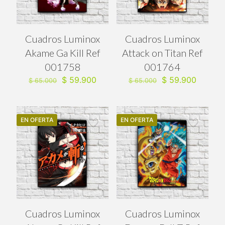
Cuadros Luminox
Cuadros Luminox
Akame Ga Kill Ref
Attack on Titan Ref
001758
001764
El
El
El
El
$
59.900
$
59.900
$
65.000
$
65.000
precio
precio
precio
precio
original
actual
original
actual
era:
es:
era:
es:
$ 65.000.
$ 59.900.
$ 65.000.
$ 59.90
EN OFERTA
EN OFERTA
Cuadros Luminox
Cuadros Luminox