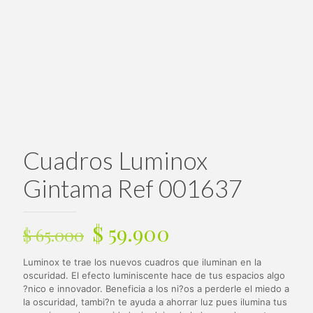
Cuadros Luminox
Gintama Ref 001637
El
El
$
59.900
$
65.000
precio
precio
Luminox te trae los nuevos cuadros que iluminan en la
original
actual
oscuridad. El efecto luminiscente hace de tus espacios algo
era:
es:
?nico e innovador. Beneficia a los ni?os a perderle el miedo a
la oscuridad, tambi?n te ayuda a ahorrar luz pues ilumina tus