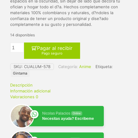
$ 65.000.
$ 59.900.
espacios en la oscuridad, sin dejar de lado que decora tu
ofician y hogar todo el d?a. Hechos completamente con
materiales 100% colombianos y naturales, d?ndoles la
confianza de tener un producto original y dise?ado
completamente a su gusto y personalidad.
14 disponibles
Pagar al recibir
Pago seguro
SKU:
CUALUM-578
Categoría:
Anime
Etiqueta:
Gintama
Descripción
Información adicional
Valoraciones
0
Nicolas Palacios
Online
Necesitas ayuda? Escribeme