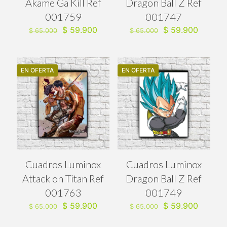
Akame Ga Kill Ref
Dragon Ball Z Ref
001759
001747
El
El
El
El
$
59.900
$
59.900
$
65.000
$
65.000
precio
precio
precio
precio
original
actual
original
actual
era:
es:
era:
es:
$ 65.000.
$ 59.900.
$ 65.000.
$ 59.90
EN OFERTA
EN OFERTA
Cuadros Luminox
Cuadros Luminox
Attack on Titan Ref
Dragon Ball Z Ref
001763
001749
El
El
El
El
$
59.900
$
59.900
$
65.000
$
65.000
precio
precio
precio
precio
original
actual
original
actual