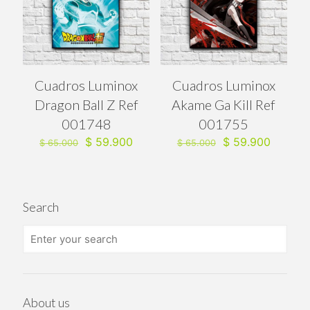
Cuadros Luminox
Cuadros Luminox
Dragon Ball Z Ref
Akame Ga Kill Ref
001748
001755
El
El
El
El
$
59.900
$
59.900
$
65.000
$
65.000
precio
precio
precio
precio
original
actual
original
actual
era:
es:
era:
es:
$ 65.000.
$ 59.900.
$ 65.000.
$ 59.90
Search
About us