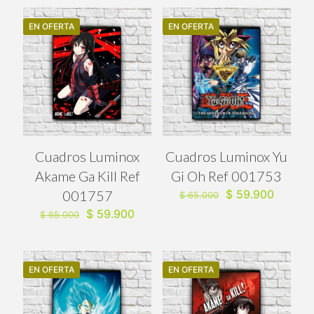
era:
es:
era:
es:
$ 65.000.
$ 59.900.
$ 65.000.
$ 59.90
EN OFERTA
EN OFERTA
Cuadros Luminox
Cuadros Luminox Yu
Akame Ga Kill Ref
Gi Oh Ref 001753
El
El
001757
$
59.900
$
65.000
precio
precio
El
El
$
59.900
$
65.000
original
actual
precio
precio
era:
es:
original
actual
$ 65.000.
$ 59.90
era:
es:
$ 65.000.
$ 59.900.
EN OFERTA
EN OFERTA