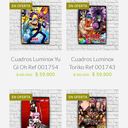
EN OFERTA
EN OFERTA
Cuadros Luminox Yu
Cuadros Luminox
Gi Oh Ref 001754
Toriko Ref 001743
El
El
El
El
$
59.900
$
59.900
$
65.000
$
65.000
precio
precio
precio
precio
original
actual
original
actual
era:
es:
era:
es:
$ 65.000.
$ 59.900.
$ 65.000.
$ 59.90
EN OFERTA
EN OFERTA