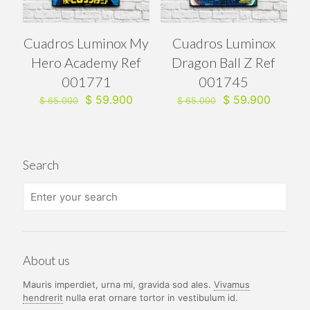
Cuadros Luminox My
Cuadros Luminox
Hero Academy Ref
Dragon Ball Z Ref
001771
001745
El
El
El
El
$
59.900
$
59.900
$
65.000
$
65.000
precio
precio
precio
precio
original
actual
original
actual
era:
es:
era:
es:
$ 65.000.
$ 59.900.
$ 65.000.
$ 59.90
Search
About us
Mauris imperdiet, urna mi, gravida sod ales.
Vivamus
hendrerit
nulla erat ornare tortor in vestibulum id.