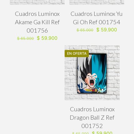
Cuadros Luminox
Cuadros Luminox Yu
Akame Ga Kill Ref
Gi Oh Ref 001754
El
El
001756
$
59.900
$
65.000
precio
precio
El
El
$
59.900
$
65.000
original
actual
precio
precio
era:
es:
original
actual
$ 65.000.
$ 59.90
EN OFERTA
era:
es:
$ 65.000.
$ 59.900.
Cuadros Luminox
Dragon Ball Z Ref
001752
El
El
$
59.900
$
65.000