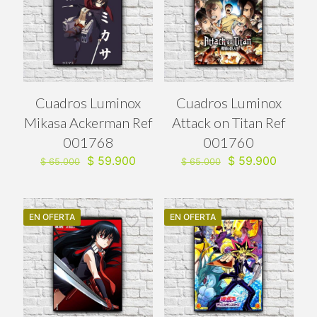
Cuadros Luminox
Cuadros Luminox
Mikasa Ackerman Ref
Attack on Titan Ref
001768
001760
El
El
El
El
$
59.900
$
59.900
$
65.000
$
65.000
precio
precio
precio
precio
original
actual
original
actual
era:
es:
era:
es:
$ 65.000.
$ 59.900.
$ 65.000.
$ 59.90
EN OFERTA
EN OFERTA