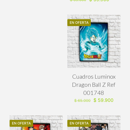
precio
precio
original
actual
era:
es:
$ 65.000.
$ 59.900.
EN OFERTA
Cuadros Luminox
Dragon Ball Z Ref
001748
El
El
$
59.900
$
65.000
precio
precio
original
actual
era:
es:
$ 65.000.
$ 59.90
EN OFERTA
EN OFERTA