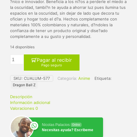
era:
es:
?nico e innovador. Beneficia a los ni?os a perderle el miedo a
la oscuridad, tambi?n te ayuda a ahorrar luz pues ilumina tus
$ 65.000.
$ 59.900.
espacios en la oscuridad, sin dejar de lado que decora tu
ofician y hogar todo el d?a. Hechos completamente con
materiales 100% colombianos y naturales, d?ndoles la
confianza de tener un producto original y dise?ado
completamente a su gusto y personalidad.
14 disponibles
Pagar al recibir
Pago seguro
SKU:
CUALUM-577
Categoría:
Anime
Etiqueta:
Dragon Ball Z
Descripción
Información adicional
Valoraciones
0
Nicolas Palacios
Online
Necesitas ayuda? Escribeme