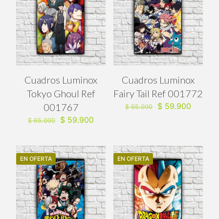
Cuadros Luminox
Cuadros Luminox
Tokyo Ghoul Ref
Fairy Tail Ref 001772
El
El
001767
$
59.900
$
65.000
precio
precio
El
El
$
59.900
$
65.000
original
actual
precio
precio
era:
es:
original
actual
$ 65.000.
$ 59.90
era:
es:
$ 65.000.
$ 59.900.
EN OFERTA
EN OFERTA