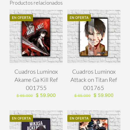
Productos relacionados
EN OFERTA
EN OFERTA
Cuadros Luminox
Cuadros Luminox
Akame Ga Kill Ref
Attack on Titan Ref
001755
001765
El
El
El
El
$
59.900
$
59.900
$
65.000
$
65.000
precio
precio
precio
precio
original
actual
original
actual
era:
es:
era:
es:
$ 65.000.
$ 59.900.
$ 65.000.
$ 59.90
EN OFERTA
EN OFERTA