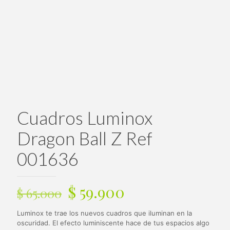
Cuadros Luminox
Dragon Ball Z Ref
001636
El
El
$
59.900
$
65.000
precio
precio
Luminox te trae los nuevos cuadros que iluminan en la
original
actual
oscuridad. El efecto luminiscente hace de tus espacios algo