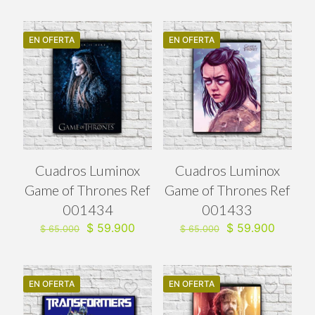
original
actual
original
actual
era:
es:
era:
es:
$ 65.000.
$ 59.900.
$ 65.000.
$ 59.90
EN OFERTA
EN OFERTA
Cuadros Luminox
Cuadros Luminox
Game of Thrones Ref
Game of Thrones Ref
001434
001433
El
El
El
El
$
59.900
$
59.900
$
65.000
$
65.000
precio
precio
precio
precio
original
actual
original
actual
era:
es:
era:
es:
$ 65.000.
$ 59.900.
$ 65.000.
$ 59.90
EN OFERTA
EN OFERTA