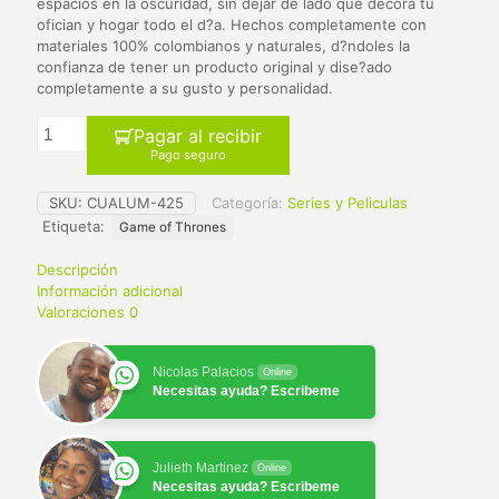
$ 65.000.
$ 59.900.
espacios en la oscuridad, sin dejar de lado que decora tu
ofician y hogar todo el d?a. Hechos completamente con
materiales 100% colombianos y naturales, d?ndoles la
confianza de tener un producto original y dise?ado
completamente a su gusto y personalidad.
Pagar al recibir
Pago seguro
SKU:
CUALUM-425
Categoría:
Series y Peliculas
Etiqueta:
Game of Thrones
Descripción
Información adicional
Valoraciones
0
Nicolas Palacios
Online
Necesitas ayuda? Escribeme
Julieth Martinez
Online
Necesitas ayuda? Escribeme