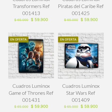
Transformers Ref
Piratas del Caribe Ref
001413
001425
El
El
El
El
$
59.900
$
59.900
$
65.000
$
65.000
precio
precio
precio
precio
original
actual
original
actual
era:
es:
era:
es:
$ 65.000.
$ 59.900.
$ 65.000.
$ 59.90
EN OFERTA
EN OFERTA
Cuadros Luminox
Cuadros Luminox
Game of Thrones Ref
Star Wars Ref
001431
001409
El
El
El
El
$
59.900
$
59.900
$
65.000
$
65.000
precio
precio
precio
precio