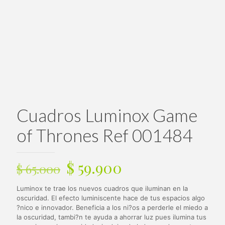
Cuadros Luminox Game
of Thrones Ref 001484
El
El
$
59.900
$
65.000
precio
precio
Luminox te trae los nuevos cuadros que iluminan en la
original
actual
oscuridad. El efecto luminiscente hace de tus espacios algo
era:
es:
?nico e innovador. Beneficia a los ni?os a perderle el miedo a
la oscuridad, tambi?n te ayuda a ahorrar luz pues ilumina tus