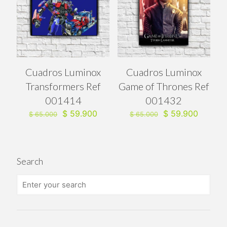
Cuadros Luminox
Cuadros Luminox
Transformers Ref
Game of Thrones Ref
001414
001432
El
El
El
El
$
59.900
$
59.900
$
65.000
$
65.000
precio
precio
precio
precio
original
actual
original
actual
era:
es:
era:
es:
$ 65.000.
$ 59.900.
$ 65.000.
$ 59.90
Search