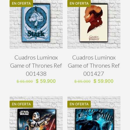
EN OFERTA
EN OFERTA
Cuadros Luminox
Cuadros Luminox
Game of Thrones Ref
Game of Thrones Ref
001438
001427
El
El
El
El
$
59.900
$
59.900
$
65.000
$
65.000
precio
precio
precio
precio
original
actual
original
actual
era:
es:
era:
es:
$ 65.000.
$ 59.900.
$ 65.000.
$ 59.90
EN OFERTA
EN OFERTA