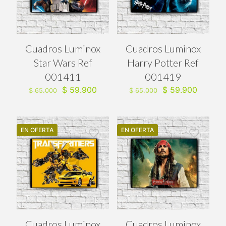
Cuadros Luminox
Cuadros Luminox
Star Wars Ref
Harry Potter Ref
001411
001419
El
El
El
El
$
59.900
$
59.900
$
65.000
$
65.000
precio
precio
precio
precio
original
actual
original
actual
era:
es:
era:
es:
$ 65.000.
$ 59.900.
$ 65.000.
$ 59.90
EN OFERTA
EN OFERTA
Cuadros Luminox
Cuadros Luminox