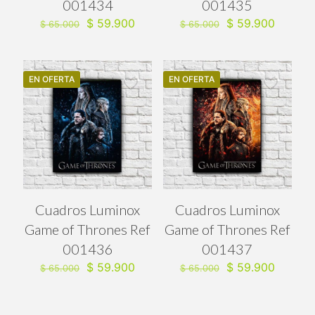
001434
001435
El
El
El
El
$
59.900
$
59.900
$
65.000
$
65.000
precio
precio
precio
precio
original
actual
original
actual
era:
es:
era:
es:
$ 65.000.
$ 59.900.
$ 65.000.
$ 59.90
EN OFERTA
EN OFERTA
Cuadros Luminox
Cuadros Luminox
Game of Thrones Ref
Game of Thrones Ref
001436
001437
El
El
El
El
$
59.900
$
59.900
$
65.000
$
65.000
precio
precio
precio
precio
original
actual
original
actual
era:
es:
era:
es: