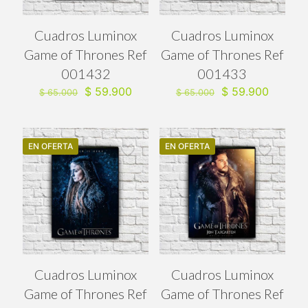
Cuadros Luminox
Cuadros Luminox
Game of Thrones Ref
Game of Thrones Ref
001432
001433
El
El
El
El
$
59.900
$
59.900
$
65.000
$
65.000
precio
precio
precio
precio
original
actual
original
actual
era:
es:
era:
es:
$ 65.000.
$ 59.900.
$ 65.000.
$ 59.90
EN OFERTA
EN OFERTA
Cuadros Luminox
Cuadros Luminox
Game of Thrones Ref
Game of Thrones Ref