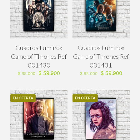
Cuadros Luminox
Cuadros Luminox
Game of Thrones Ref
Game of Thrones Ref
001430
001431
El
El
El
El
$
59.900
$
59.900
$
65.000
$
65.000
precio
precio
precio
precio
original
actual
original
actual
era:
es:
era:
es:
$ 65.000.
$ 59.900.
$ 65.000.
$ 59.90
EN OFERTA
EN OFERTA