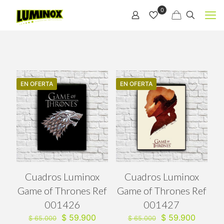
0
EN OFERTA
EN OFERTA
Cuadros Luminox
Cuadros Luminox
Game of Thrones Ref
Game of Thrones Ref
001426
001427
El
El
El
El
$
59.900
$
59.900
$
65.000
$
65.000