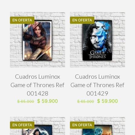
precio
precio
precio
precio
original
actual
original
actual
era:
es:
era:
es:
$ 65.000.
$ 59.900.
$ 65.000.
$ 59.90
EN OFERTA
EN OFERTA
Cuadros Luminox
Cuadros Luminox
Game of Thrones Ref
Game of Thrones Ref
001428
001429
El
El
El
El
$
59.900
$
59.900
$
65.000
$
65.000
precio
precio
precio
precio
original
actual
original
actual
era:
es:
era:
es:
$ 65.000.
$ 59.900.
$ 65.000.
$ 59.90
EN OFERTA
EN OFERTA