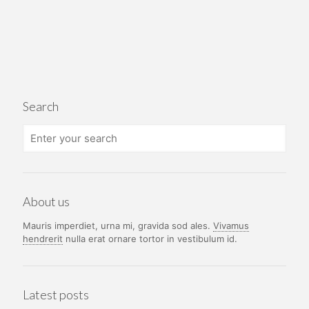
$ 65.000.
$ 59.900.
$ 65.000.
$ 59.90
Search
About us
Mauris imperdiet, urna mi, gravida sod ales.
Vivamus
hendrerit
nulla erat ornare tortor in vestibulum id.
Latest posts