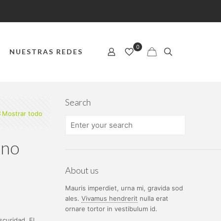
0
NUESTRAS REDES
Search
Mostrar todo
ano
About us
Mauris imperdiet, urna mi, gravida sod
ales.
Vivamus hendrerit
nulla erat
ornare tortor in vestibulum id.
scuridad. El