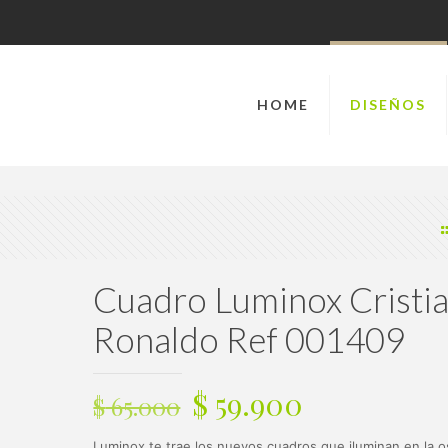
HOME
DISEÑOS
Cuadro Luminox Cristi
Ronaldo Ref 001409
El
El
$
59.900
$
65.000
precio
precio
Luminox te trae los nuevos cuadros que iluminan en la o