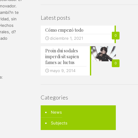
nnovador.
 tambi?n te
Latest posts
idad, sin
. Hechos
Cómo empezó todo
ales, d?
0
?ado
diciembre 1, 2021
Proin dui sodales
imperdi sit sapien
fames ac luctus
0
mayo 9, 2014
a:
Categories
News
Subjects