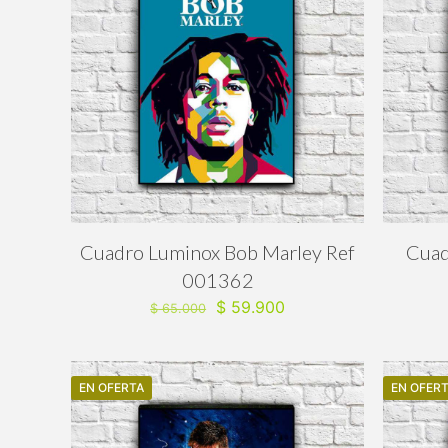
Cuadro Luminox Bob Marley Ref
Cuad
001362
El
El
$
59.900
$
65.000
precio
precio
original
actual
era:
es:
EN OFERTA
$ 65.000.
$ 59.900.
EN OFER