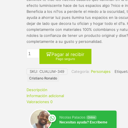
original
actual
efecto luminiscente hace de tus espacios algo ?nico e i
era:
es:
Beneficia a los ni?os a perderle el miedo a la oscuridad,
ayuda a ahorrar luz pues ilumina tus espacios en la oscur
$ 65.000.
$ 59.900.
dejar de lado que decora tu ofician y hogar todo el d?a
completamente con materiales 100% colombianos y natur
ndoles la confianza de tener un producto original y dise
completamente a su gusto y personalidad.
Pagar al recibir
Pago seguro
SKU:
CUALUM-349
Categoría:
Personajes
Etiquet
Cristiano Ronaldo
Descripción
Información adicional
Valoraciones
0
Nicolas Palacios
Online
Necesitas ayuda? Escribeme