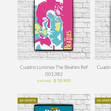
Cuadro Luminox The Beatles Ref
Cuadro
001382
El
El
$
59.900
$
65.000
precio
precio
original
actual
era:
es:
EN OFERTA
$ 65.000.
$ 59.900.
EN OFER