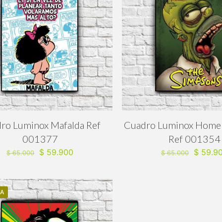
ro Luminox Mafalda Ref
Cuadro Luminox Home
001377
Ref 001354
El
El
El
$
59.900
$
59.9
$
65.000
$
65.000
precio
precio
precio
original
actual
original
era:
es:
era:
TA
$ 65.000.
$ 59.900.
$ 65.00