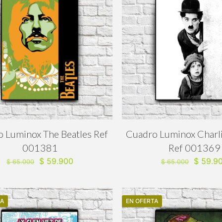
 Luminox The Beatles Ref
Cuadro Luminox Charli
001381
Ref 001369
El
El
El
$
59.900
$
59.9
$
65.000
$
65.000
precio
precio
precio
original
actual
original
era:
es:
era:
TA
$ 65.000.
$ 59.900.
EN OFERTA
$ 65.00