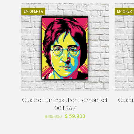
EN OFERTA
EN OFER
Cuadro Luminox Jhon Lennon Ref
Cuadr
001367
El
El
$
59.900
$
65.000
precio
precio
original
actual