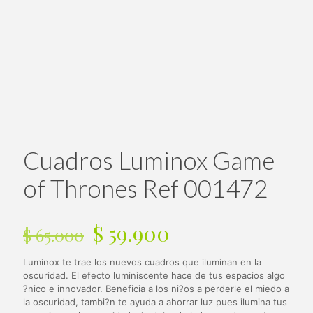
Cuadros Luminox Game
of Thrones Ref 001472
El
El
$
59.900
$
65.000
precio
precio
Luminox te trae los nuevos cuadros que iluminan en la
original
actual
oscuridad. El efecto luminiscente hace de tus espacios algo
era:
es:
?nico e innovador. Beneficia a los ni?os a perderle el miedo a
la oscuridad, tambi?n te ayuda a ahorrar luz pues ilumina tus