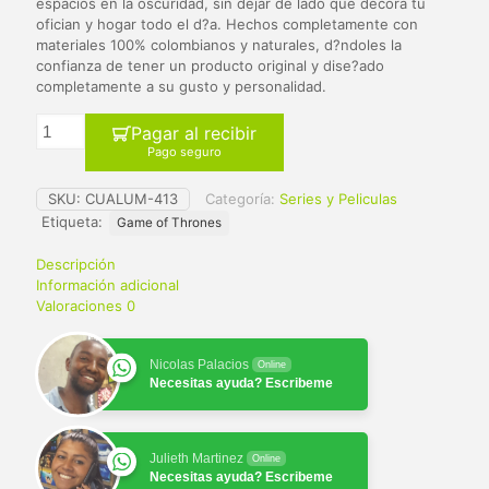
$ 65.000.
$ 59.900.
espacios en la oscuridad, sin dejar de lado que decora tu
ofician y hogar todo el d?a. Hechos completamente con
materiales 100% colombianos y naturales, d?ndoles la
confianza de tener un producto original y dise?ado
completamente a su gusto y personalidad.
Pagar al recibir
Pago seguro
SKU:
CUALUM-413
Categoría:
Series y Peliculas
Etiqueta:
Game of Thrones
Descripción
Información adicional
Valoraciones
0
Nicolas Palacios
Online
Necesitas ayuda? Escribeme
Julieth Martinez
Online
Necesitas ayuda? Escribeme