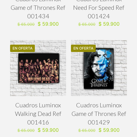
Game of Thrones Ref
Need For Speed Ref
001434
001424
El
El
El
El
$
59.900
$
59.900
$
65.000
$
65.000
precio
precio
precio
precio
original
actual
original
actual
era:
es:
era:
es:
$ 65.000.
$ 59.900.
$ 65.000.
$ 59.90
EN OFERTA
EN OFERTA
Cuadros Luminox
Cuadros Luminox
Walking Dead Ref
Game of Thrones Ref
001416
001429
El
El
El
El
$
59.900
$
59.900
$
65.000
$
65.000
precio
precio
precio
precio