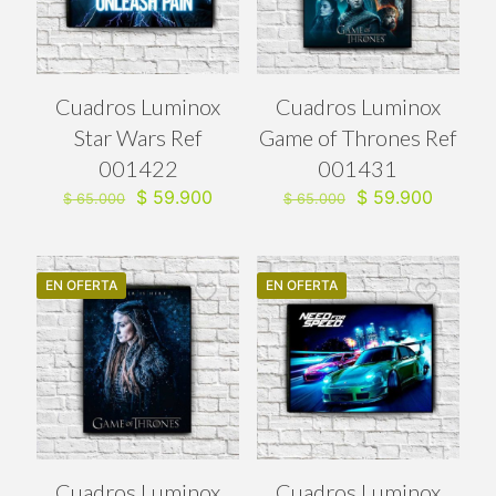
Cuadros Luminox
Cuadros Luminox
Star Wars Ref
Game of Thrones Ref
001422
001431
El
El
El
El
$
59.900
$
59.900
$
65.000
$
65.000
precio
precio
precio
precio
original
actual
original
actual
era:
es:
era:
es:
$ 65.000.
$ 59.900.
$ 65.000.
$ 59.90
EN OFERTA
EN OFERTA
Cuadros Luminox
Cuadros Luminox