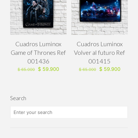
Cuadros Luminox
Cuadros Luminox
Game of Thrones Ref
Volver al futuro Ref
001436
001415
El
El
El
El
$
59.900
$
59.900
$
65.000
$
65.000
precio
precio
precio
precio
original
actual
original
actual
era:
es:
era:
es:
$ 65.000.
$ 59.900.
$ 65.000.
$ 59.90
Search