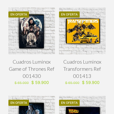
original
actual
original
actual
era:
es:
era:
es:
$ 65.000.
$ 59.900.
$ 65.000.
$ 59.90
EN OFERTA
EN OFERTA
Cuadros Luminox
Cuadros Luminox
Game of Thrones Ref
Transformers Ref
001430
001413
El
El
El
El
$
59.900
$
59.900
$
65.000
$
65.000
precio
precio
precio
precio
original
actual
original
actual
era:
es:
era:
es:
$ 65.000.
$ 59.900.
$ 65.000.
$ 59.90
EN OFERTA
EN OFERTA