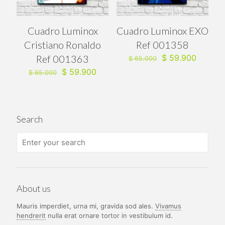
Cuadro Luminox
Cuadro Luminox EXO
Cristiano Ronaldo
Ref 001358
El
El
Ref 001363
$
59.900
$
65.000
precio
precio
El
El
$
59.900
$
65.000
original
actual
precio
precio
era:
es:
original
actual
$ 65.000.
$ 59.90
era:
es:
$ 65.000.
$ 59.900.
Search
About us
Mauris imperdiet, urna mi, gravida sod ales.
Vivamus
hendrerit
nulla erat ornare tortor in vestibulum id.