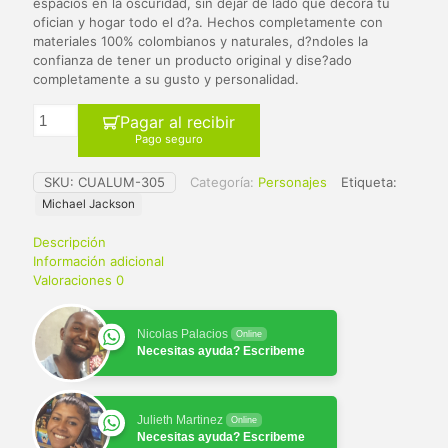
$ 65.000.
$ 59.900.
espacios en la oscuridad, sin dejar de lado que decora tu
ofician y hogar todo el d?a. Hechos completamente con
materiales 100% colombianos y naturales, d?ndoles la
confianza de tener un producto original y dise?ado
completamente a su gusto y personalidad.
Pagar al recibir
Pago seguro
SKU:
CUALUM-305
Categoría:
Personajes
Etiqueta:
Michael Jackson
Descripción
Información adicional
Valoraciones
0
Nicolas Palacios
Online
Necesitas ayuda? Escribeme
Julieth Martinez
Online
Necesitas ayuda? Escribeme