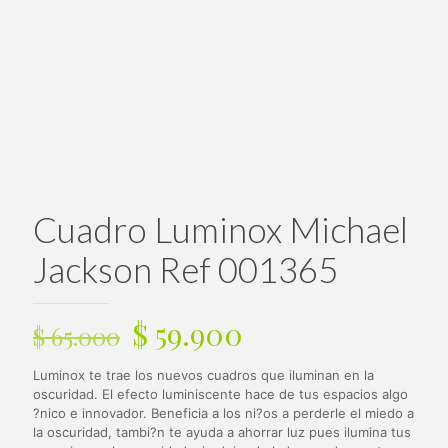
Cuadro Luminox Michael
Jackson Ref 001365
El
El
$
59.900
$
65.000
precio
precio
Luminox te trae los nuevos cuadros que iluminan en la
original
actual
oscuridad. El efecto luminiscente hace de tus espacios algo
era:
es:
?nico e innovador. Beneficia a los ni?os a perderle el miedo a
la oscuridad, tambi?n te ayuda a ahorrar luz pues ilumina tus