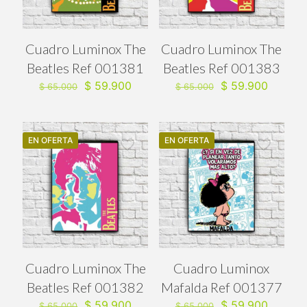
Cuadro Luminox The
Cuadro Luminox The
Beatles Ref 001381
Beatles Ref 001383
El
El
El
El
$
59.900
$
59.900
$
65.000
$
65.000
precio
precio
precio
precio
original
actual
original
actual
era:
es:
era:
es:
$ 65.000.
$ 59.900.
$ 65.000.
$ 59.90
EN OFERTA
EN OFERTA
Cuadro Luminox The
Cuadro Luminox
Beatles Ref 001382
Mafalda Ref 001377
El
El
El
El
$
59.900
$
59.900
$
65.000
$
65.000