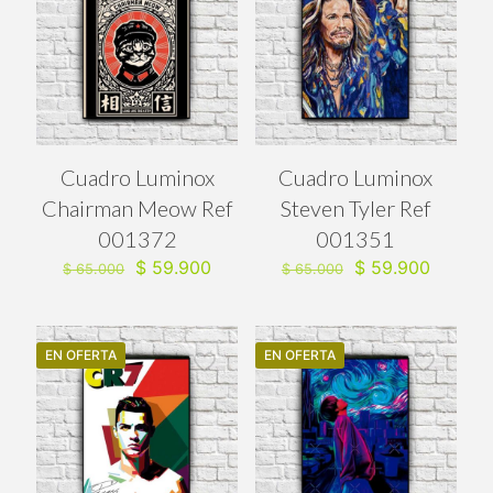
Cuadro Luminox
Cuadro Luminox
Chairman Meow Ref
Steven Tyler Ref
001372
001351
El
El
El
El
$
59.900
$
59.900
$
65.000
$
65.000
precio
precio
precio
precio
original
actual
original
actual
era:
es:
era:
es:
$ 65.000.
$ 59.900.
$ 65.000.
$ 59.90
EN OFERTA
EN OFERTA