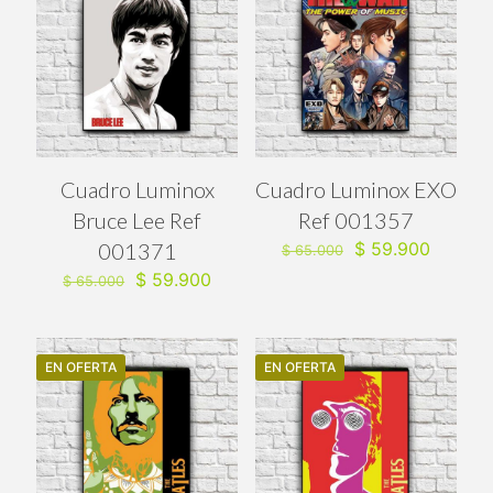
Cuadro Luminox
Cuadro Luminox EXO
Bruce Lee Ref
Ref 001357
El
El
001371
$
59.900
$
65.000
precio
precio
El
El
$
59.900
$
65.000
original
actual
precio
precio
era:
es:
original
actual
$ 65.000.
$ 59.90
era:
es:
$ 65.000.
$ 59.900.
EN OFERTA
EN OFERTA