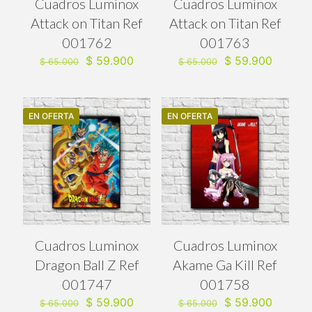
Cuadros Luminox
Cuadros Luminox
Attack on Titan Ref
Attack on Titan Ref
001762
001763
El
El
El
El
$
59.900
$
59.900
$
65.000
$
65.000
precio
precio
precio
precio
original
actual
original
actual
era:
es:
era:
es:
$ 65.000.
$ 59.900.
$ 65.000.
$ 59.90
EN OFERTA
EN OFERTA
Cuadros Luminox
Cuadros Luminox
Dragon Ball Z Ref
Akame Ga Kill Ref
001747
001758
El
El
El
El
$
59.900
$
59.900
$
65.000
$
65.000