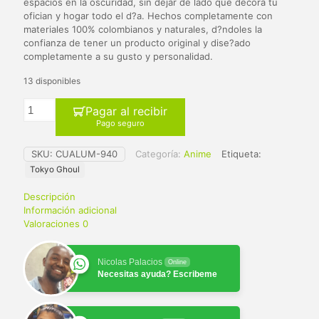
$ 65.000.
$ 59.900.
espacios en la oscuridad, sin dejar de lado que decora tu
ofician y hogar todo el d?a. Hechos completamente con
materiales 100% colombianos y naturales, d?ndoles la
confianza de tener un producto original y dise?ado
completamente a su gusto y personalidad.
13 disponibles
Pagar al recibir
Pago seguro
SKU:
CUALUM-940
Categoría:
Anime
Etiqueta:
Tokyo Ghoul
Descripción
Información adicional
Valoraciones
0
Nicolas Palacios
Online
Necesitas ayuda? Escribeme