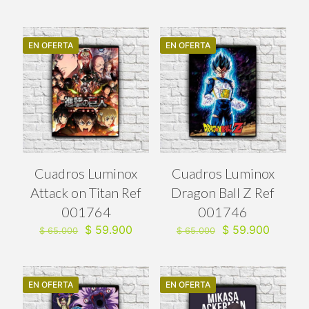
precio
precio
precio
precio
original
actual
original
actual
era:
es:
era:
es:
$ 65.000.
$ 59.900.
$ 65.000.
$ 59.90
EN OFERTA
EN OFERTA
Cuadros Luminox
Cuadros Luminox
Attack on Titan Ref
Dragon Ball Z Ref
001764
001746
El
El
El
El
$
59.900
$
59.900
$
65.000
$
65.000
precio
precio
precio
precio
original
actual
original
actual
era:
es:
era:
es:
$ 65.000.
$ 59.900.
$ 65.000.
$ 59.90
EN OFERTA
EN OFERTA