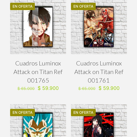
EN OFERTA
EN OFERTA
Cuadros Luminox
Cuadros Luminox
Attack on Titan Ref
Attack on Titan Ref
001765
001761
El
El
El
El
$
59.900
$
59.900
$
65.000
$
65.000
precio
precio
precio
precio
original
actual
original
actual
era:
es:
era:
es:
$ 65.000.
$ 59.900.
$ 65.000.
$ 59.90
EN OFERTA
EN OFERTA