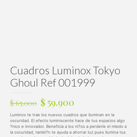
Cuadros Luminox Tokyo
Ghoul Ref 001999
El
El
$
59.900
$
65.000
precio
precio
Luminox te trae los nuevos cuadros que iluminan en la
original
actual
oscuridad. El efecto luminiscente hace de tus espacios algo
era:
es:
?nico e innovador. Beneficia a los ni?os a perderle el miedo a
la oscuridad, tambi?n te ayuda a ahorrar luz pues ilumina tus