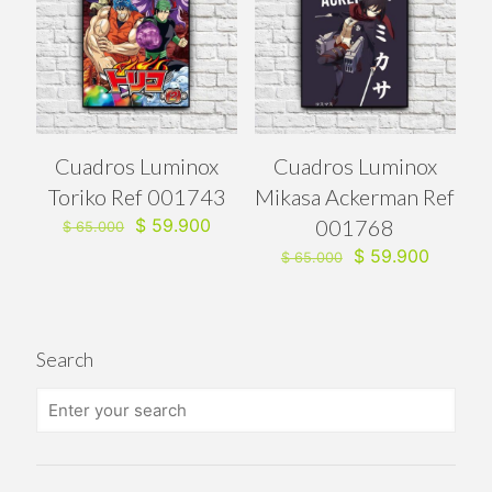
Cuadros Luminox
Cuadros Luminox
Toriko Ref 001743
Mikasa Ackerman Ref
El
El
$
59.900
001768
$
65.000
precio
precio
El
El
$
59.900
$
65.000
original
actual
precio
precio
era:
es:
original
actual
$ 65.000.
$ 59.900.
era:
es:
$ 65.000.
$ 59.90
Search