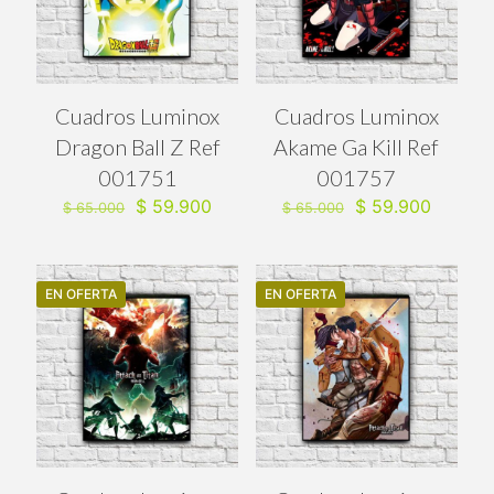
Cuadros Luminox
Cuadros Luminox
Dragon Ball Z Ref
Akame Ga Kill Ref
001751
001757
El
El
El
El
$
59.900
$
59.900
$
65.000
$
65.000
precio
precio
precio
precio
original
actual
original
actual
era:
es:
era:
es:
$ 65.000.
$ 59.900.
$ 65.000.
$ 59.90
EN OFERTA
EN OFERTA