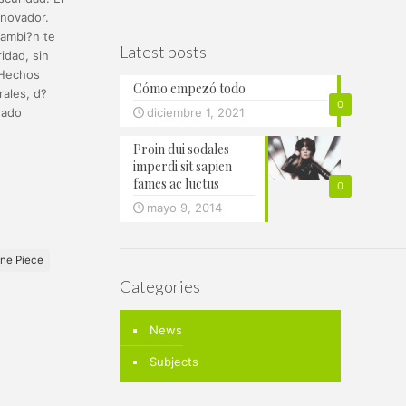
nnovador.
 tambi?n te
Latest posts
idad, sin
. Hechos
Cómo empezó todo
ales, d?
0
?ado
diciembre 1, 2021
Proin dui sodales
imperdi sit sapien
fames ac luctus
0
mayo 9, 2014
ne Piece
Categories
News
Subjects