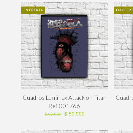
era:
es:
EN OFERTA
$ 65.000.
$ 59.900.
EN OFER
Cuadros Luminox Attack on Titan
Cuadro
Ref 001766
El
El
$
59.900
$
65.000
precio
precio
original
actual
era:
es: