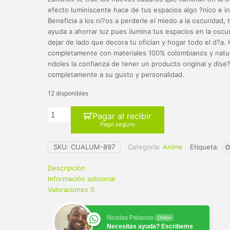
original
actual
efecto luminiscente hace de tus espacios algo ?nico e i
era:
es:
Beneficia a los ni?os a perderle el miedo a la oscuridad,
ayuda a ahorrar luz pues ilumina tus espacios en la oscur
$ 65.000.
$ 59.900.
dejar de lado que decora tu ofician y hogar todo el d?a
completamente con materiales 100% colombianos y natur
ndoles la confianza de tener un producto original y dise
completamente a su gusto y personalidad.
12 disponibles
Pagar al recibir
Pago seguro
SKU:
CUALUM-897
Categoría:
Anime
Etiqueta:
O
Descripción
Información adicional
Valoraciones
0
Nicolas Palacios
Online
Necesitas ayuda? Escribeme