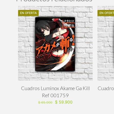
EN OFERTA
EN OFER
Cuadros Luminox Akame Ga Kill
Cuadro
Ref 001759
El
El
$
59.900
$
65.000
precio
precio
original
actual