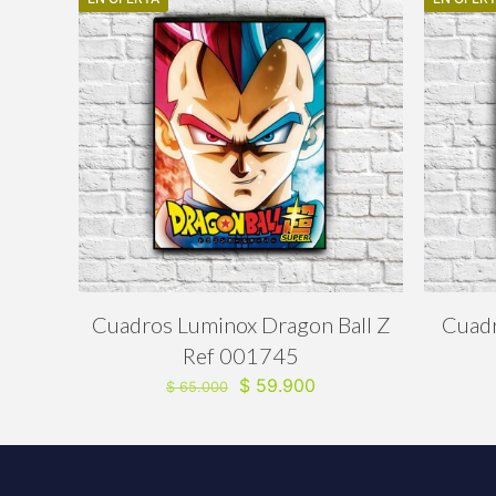
$ 65.000.
$ 59.900.
Cuadros Luminox Dragon Ball Z
Cuadr
Ref 001745
El
El
$
59.900
$
65.000
precio
precio
original
actual
era:
es:
$ 65.000.
$ 59.900.