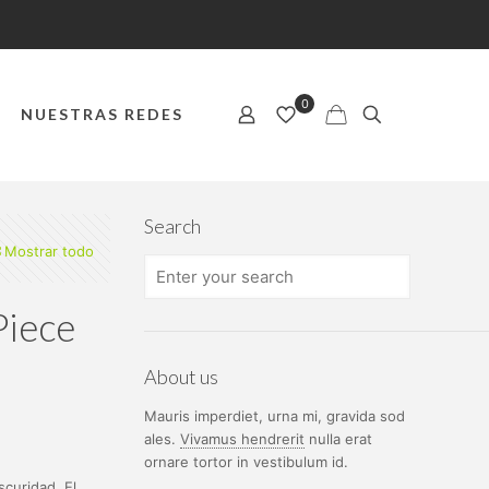
0
NUESTRAS REDES
Search
Mostrar todo
Piece
About us
Mauris imperdiet, urna mi, gravida sod
ales.
Vivamus hendrerit
nulla erat
ornare tortor in vestibulum id.
scuridad. El