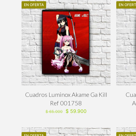
EN OFERTA
$ 65.000.
$ 59.900.
EN OFER
Cuadros Luminox Akame Ga Kill
Cua
Ref 001758
A
El
El
$
59.900
$
65.000
precio
precio
original
actual
era:
es:
EN OFERTA
EN OFER