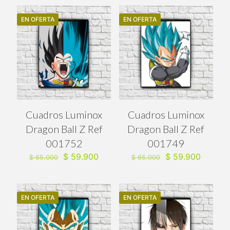
$ 65.000.
$ 59.90
era:
es:
$ 65.000.
$ 59.900.
EN OFERTA
EN OFERTA
Cuadros Luminox
Cuadros Luminox
Dragon Ball Z Ref
Dragon Ball Z Ref
001752
001749
El
El
El
El
$
59.900
$
59.900
$
65.000
$
65.000
precio
precio
precio
precio
original
actual
original
actual
era:
es:
era:
es:
$ 65.000.
$ 59.900.
$ 65.000.
$ 59.90
EN OFERTA
EN OFERTA