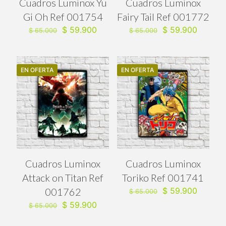
Cuadros Luminox Yu
Cuadros Luminox
Gi Oh Ref 001754
Fairy Tail Ref 001772
El
El
El
El
$
59.900
$
59.900
$
65.000
$
65.000
precio
precio
precio
precio
original
actual
original
actual
era:
es:
era:
es:
$ 65.000.
$ 59.900.
$ 65.000.
$ 59.90
EN OFERTA
EN OFERTA
Cuadros Luminox
Cuadros Luminox
Attack on Titan Ref
Toriko Ref 001741
El
El
001762
$
59.900
$
65.000
precio
precio
El
El
$
59.900
$
65.000
original
actual
precio
precio
era:
es:
original
actual