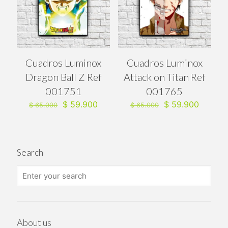
Cuadros Luminox
Cuadros Luminox
Dragon Ball Z Ref
Attack on Titan Ref
001751
001765
El
El
El
El
$
59.900
$
59.900
$
65.000
$
65.000
precio
precio
precio
precio
original
actual
original
actual
era:
es:
era:
es:
$ 65.000.
$ 59.900.
$ 65.000.
$ 59.90
Search
About us