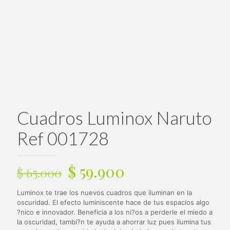
Cuadros Luminox Naruto
Ref 001728
El
El
$
59.900
$
65.000
precio
precio
Luminox te trae los nuevos cuadros que iluminan en la
original
actual
oscuridad. El efecto luminiscente hace de tus espacios algo
era:
es:
?nico e innovador. Beneficia a los ni?os a perderle el miedo a
la oscuridad, tambi?n te ayuda a ahorrar luz pues ilumina tus