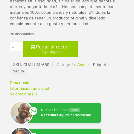
$ 65.000.
$ 59.900.
espacios en la oscuridad, sin dejar de lado que decora tu
ofician y hogar todo el d?a. Hechos completamente con
materiales 100% colombianos y naturales, d?ndoles la
confianza de tener un producto original y dise?ado
completamente a su gusto y personalidad.
20 disponibles
Pagar al recibir
Pago seguro
SKU:
CUALUM-669
Categoría:
Anime
Etiqueta:
Naruto
Descripción
Información adicional
Valoraciones
0
Nicolas Palacios
Online
Necesitas ayuda? Escribeme