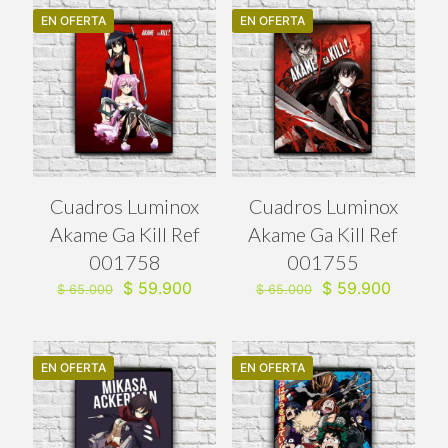
EN OFERTA
EN OFERTA
Cuadros Luminox
Cuadros Luminox
Akame Ga Kill Ref
Akame Ga Kill Ref
001758
001755
El
El
El
El
$
59.900
$
59.900
$
65.000
$
65.000
precio
precio
precio
precio
original
actual
original
actual
era:
es:
era:
es:
$ 65.000.
$ 59.900.
$ 65.000.
$ 59.90
EN OFERTA
EN OFERTA