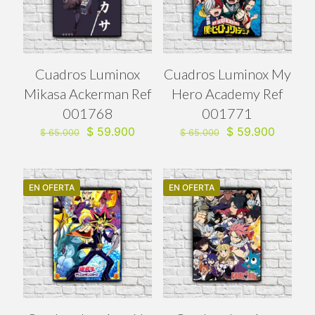
Cuadros Luminox
Cuadros Luminox My
Mikasa Ackerman Ref
Hero Academy Ref
001768
001771
El
El
El
El
$
59.900
$
59.900
$
65.000
$
65.000
precio
precio
precio
precio
original
actual
original
actual
era:
es:
era:
es:
$ 65.000.
$ 59.900.
$ 65.000.
$ 59.90
EN OFERTA
EN OFERTA