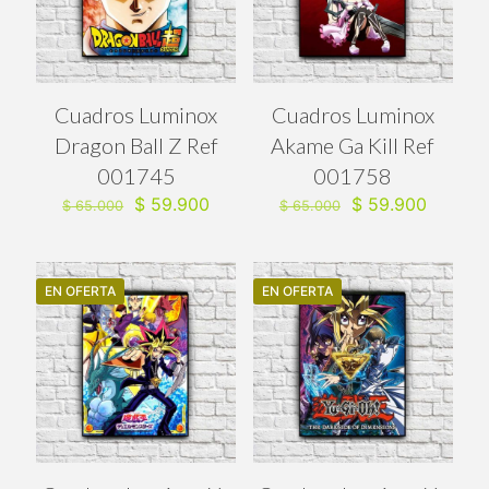
Cuadros Luminox
Cuadros Luminox
Dragon Ball Z Ref
Akame Ga Kill Ref
001745
001758
El
El
El
El
$
59.900
$
59.900
$
65.000
$
65.000
precio
precio
precio
precio
original
actual
original
actual
era:
es:
era:
es:
$ 65.000.
$ 59.900.
$ 65.000.
$ 59.90
EN OFERTA
EN OFERTA