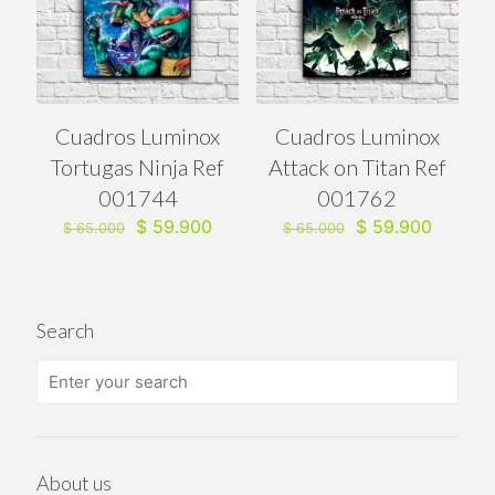
Cuadros Luminox
Cuadros Luminox
Tortugas Ninja Ref
Attack on Titan Ref
001744
001762
El
El
El
El
$
59.900
$
59.900
$
65.000
$
65.000
precio
precio
precio
precio
original
actual
original
actual
era:
es:
era:
es:
$ 65.000.
$ 59.900.
$ 65.000.
$ 59.90
Search
About us