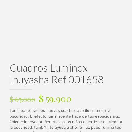
Cuadros Luminox
Inuyasha Ref 001658
El
El
$
59.900
$
65.000
precio
precio
Luminox te trae los nuevos cuadros que iluminan en la
original
actual
oscuridad. El efecto luminiscente hace de tus espacios algo
era:
es:
?nico e innovador. Beneficia a los ni?os a perderle el miedo a
la oscuridad, tambi?n te ayuda a ahorrar luz pues ilumina tus