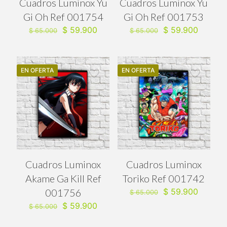
Cuadros Luminox Yu
Cuadros Luminox Yu
Gi Oh Ref 001754
Gi Oh Ref 001753
El
El
El
El
$
59.900
$
59.900
$
65.000
$
65.000
precio
precio
precio
precio
original
actual
original
actual
era:
es:
era:
es:
$ 65.000.
$ 59.900.
$ 65.000.
$ 59.90
EN OFERTA
EN OFERTA
Cuadros Luminox
Cuadros Luminox
Akame Ga Kill Ref
Toriko Ref 001742
El
El
001756
$
59.900
$
65.000
precio
precio
El
El
$
59.900
$
65.000
original
actual
precio
precio
era:
es:
original
actual