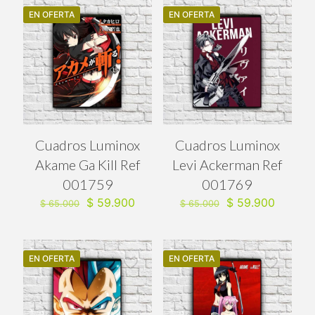
EN OFERTA
EN OFERTA
Cuadros Luminox
Cuadros Luminox
Akame Ga Kill Ref
Levi Ackerman Ref
001759
001769
El
El
El
El
$
59.900
$
59.900
$
65.000
$
65.000
precio
precio
precio
precio
original
actual
original
actual
era:
es:
era:
es:
$ 65.000.
$ 59.900.
$ 65.000.
$ 59.90
EN OFERTA
EN OFERTA