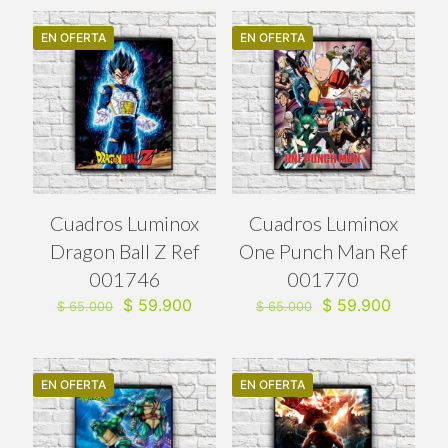
$ 65.000.
$ 59.90
era:
es:
$ 65.000.
$ 59.900.
EN OFERTA
EN OFERTA
Cuadros Luminox
Cuadros Luminox
Dragon Ball Z Ref
One Punch Man Ref
001746
001770
El
El
El
El
$
59.900
$
59.900
$
65.000
$
65.000
precio
precio
precio
precio
original
actual
original
actual
era:
es:
era:
es:
$ 65.000.
$ 59.900.
$ 65.000.
$ 59.90
EN OFERTA
EN OFERTA