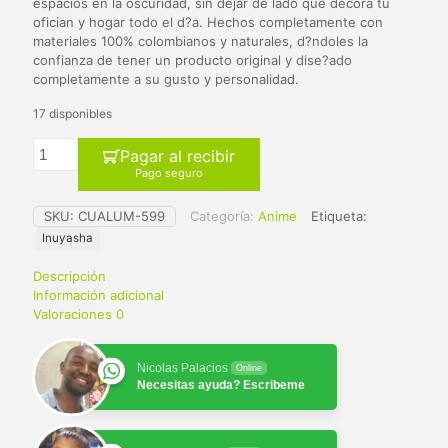
$ 65.000.
$ 59.900.
espacios en la oscuridad, sin dejar de lado que decora tu
ofician y hogar todo el d?a. Hechos completamente con
materiales 100% colombianos y naturales, d?ndoles la
confianza de tener un producto original y dise?ado
completamente a su gusto y personalidad.
17 disponibles
Pagar al recibir
Pago seguro
SKU:
CUALUM-599
Categoría:
Anime
Etiqueta:
Inuyasha
Descripción
Información adicional
Valoraciones
0
Nicolas Palacios
Online
Necesitas ayuda? Escribeme