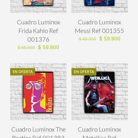
Cuadro Luminox
Cuadro Luminox
Frida Kahlo Ref
Messi Ref 001355
El
El
001376
$
59.900
$
65.000
precio
precio
El
El
$
59.900
$
65.000
original
actual
precio
precio
era:
es:
original
actual
$ 65.000.
$ 59.90
era:
es:
$ 65.000.
$ 59.900.
EN OFERTA
EN OFERTA
Cuadro Luminox The
Cuadro Luminox
Beatles Ref 001383
Metallica Ref