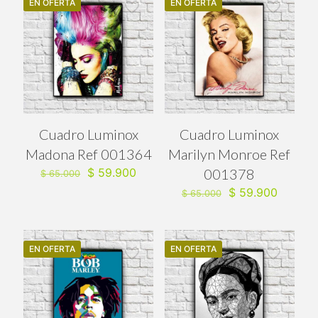
EN OFERTA
EN OFERTA
Cuadro Luminox
Cuadro Luminox
Madona Ref 001364
Marilyn Monroe Ref
El
El
$
59.900
001378
$
65.000
precio
precio
El
El
$
59.900
$
65.000
original
actual
precio
precio
era:
es:
original
actual
$ 65.000.
$ 59.900.
era:
es:
$ 65.000.
$ 59.90
EN OFERTA
EN OFERTA