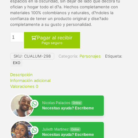
$ 65.000.
$ 59.900.
espacios en la oscuridad, sin dejar de lado que decora tu
ofician y hogar todo el d?a. Hechos completamente con
materiales 100% colombianos y naturales, d?ndoles la
confianza de tener un producto original y dise?ado
completamente a su gusto y personalidad.
Pagar al recibir
Pago seguro
SKU:
CUALUM-298
Categoría:
Personajes
Etiqueta:
EXO
Descripción
Información adicional
Valoraciones
0
Nicolas Palacios
Online
Necesitas ayuda? Escribeme
Julieth Martinez
Online
Necesitas ayuda? Escribeme