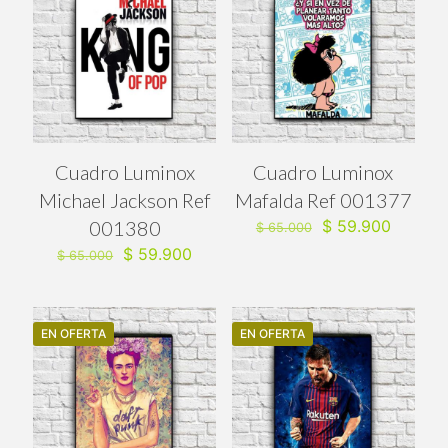
Cuadro Luminox
Cuadro Luminox
Michael Jackson Ref
Mafalda Ref 001377
El
El
001380
$
59.900
$
65.000
precio
precio
El
El
$
59.900
$
65.000
original
actual
precio
precio
era:
es:
original
actual
$ 65.000.
$ 59.90
era:
es:
$ 65.000.
$ 59.900.
EN OFERTA
EN OFERTA