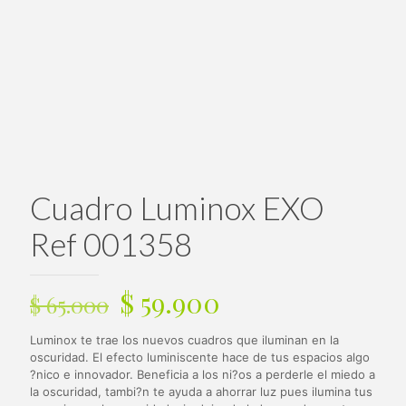
Cuadro Luminox EXO
Ref 001358
El
El
$
59.900
$
65.000
precio
precio
Luminox te trae los nuevos cuadros que iluminan en la
original
actual
oscuridad. El efecto luminiscente hace de tus espacios algo
era:
es:
?nico e innovador. Beneficia a los ni?os a perderle el miedo a
la oscuridad, tambi?n te ayuda a ahorrar luz pues ilumina tus