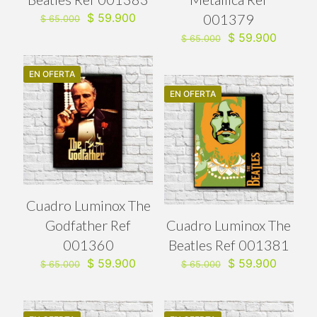
El
El
$
59.900
001379
$
65.000
precio
precio
El
El
$
59.900
$
65.000
original
actual
precio
precio
era:
es:
original
actual
$ 65.000.
$ 59.900.
EN OFERTA
era:
es:
$ 65.000.
$ 59.90
EN OFERTA
Cuadro Luminox The
Godfather Ref
Cuadro Luminox The
001360
Beatles Ref 001381
El
El
El
El
$
59.900
$
59.900
$
65.000
$
65.000
precio
precio
precio
precio
original
actual
original
actual
era:
es:
era:
es:
$ 65.000.
$ 59.900.
$ 65.000.
$ 59.90