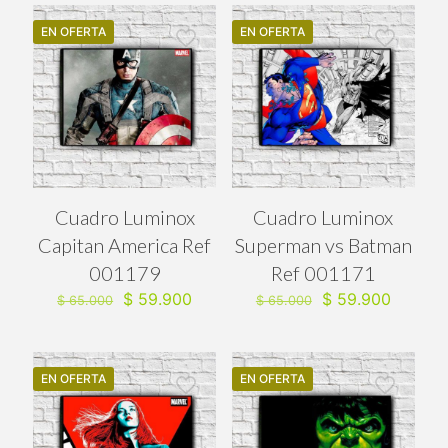
era:
es:
era:
es:
$ 65.000.
$ 59.900.
$ 65.000.
$ 59.90
EN OFERTA
EN OFERTA
Cuadro Luminox
Cuadro Luminox
Capitan America Ref
Superman vs Batman
001179
Ref 001171
El
El
El
El
$
59.900
$
59.900
$
65.000
$
65.000
precio
precio
precio
precio
original
actual
original
actual
era:
es:
era:
es:
$ 65.000.
$ 59.900.
$ 65.000.
$ 59.90
EN OFERTA
EN OFERTA