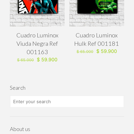
Cuadro Luminox
Cuadro Luminox
Viuda Negra Ref
Hulk Ref 001181
El
El
001163
$
59.900
$
65.000
precio
precio
El
El
$
59.900
$
65.000
original
actual
precio
precio
era:
es:
original
actual
$ 65.000.
$ 59.90
era:
es:
$ 65.000.
$ 59.900.
Search
About us