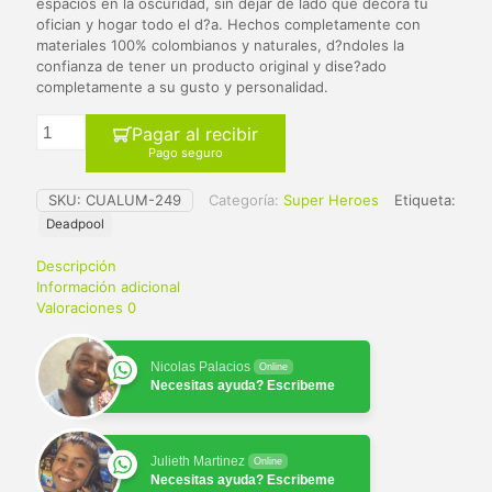
$ 65.000.
$ 59.900.
espacios en la oscuridad, sin dejar de lado que decora tu
ofician y hogar todo el d?a. Hechos completamente con
materiales 100% colombianos y naturales, d?ndoles la
confianza de tener un producto original y dise?ado
completamente a su gusto y personalidad.
Pagar al recibir
Pago seguro
SKU:
CUALUM-249
Categoría:
Super Heroes
Etiqueta:
Deadpool
Descripción
Información adicional
Valoraciones
0
Nicolas Palacios
Online
Necesitas ayuda? Escribeme
Julieth Martinez
Online
Necesitas ayuda? Escribeme