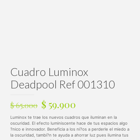
Cuadro Luminox
Deadpool Ref 001310
El
El
$
59.900
$
65.000
precio
precio
Luminox te trae los nuevos cuadros que iluminan en la
original
actual
oscuridad. El efecto luminiscente hace de tus espacios algo
era:
es:
?nico e innovador. Beneficia a los ni?os a perderle el miedo a
la oscuridad, tambi?n te ayuda a ahorrar luz pues ilumina tus