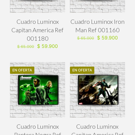
Cuadro Luminox
Cuadro Luminox Iron
Capitan America Ref
Man Ref 001160
El
El
001180
$
59.900
$
65.000
precio
precio
El
El
$
59.900
$
65.000
original
actual
precio
precio
era:
es:
original
actual
$ 65.000.
$ 59.90
era:
es:
$ 65.000.
$ 59.900.
EN OFERTA
EN OFERTA
Cuadro Luminox
Cuadro Luminox
Pantera Negra Ref
Capitan America Ref