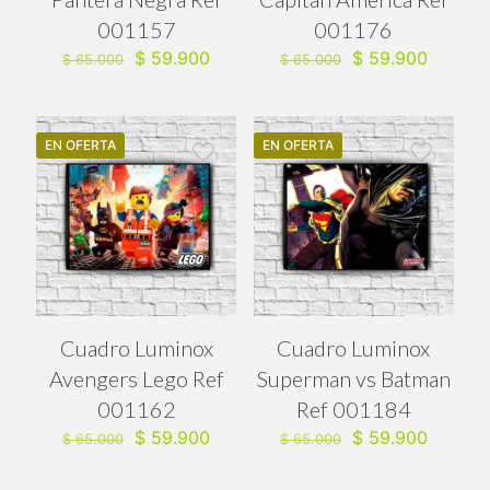
001157
001176
El
El
El
El
$
59.900
$
59.900
$
65.000
$
65.000
precio
precio
precio
precio
original
actual
original
actual
era:
es:
era:
es:
$ 65.000.
$ 59.900.
$ 65.000.
$ 59.90
EN OFERTA
EN OFERTA
Cuadro Luminox
Cuadro Luminox
Avengers Lego Ref
Superman vs Batman
001162
Ref 001184
El
El
El
El
$
59.900
$
59.900
$
65.000
$
65.000
precio
precio
precio
precio
original
actual
original
actual