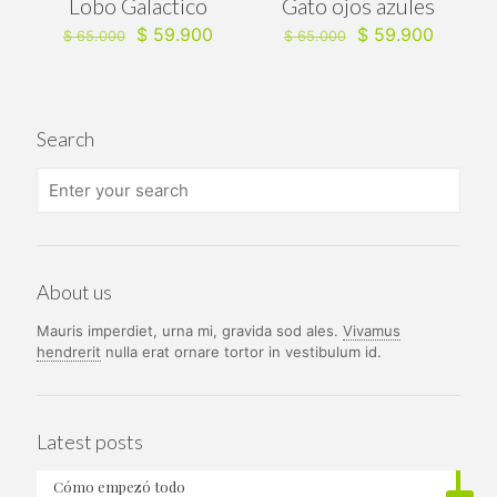
Lobo Galactico
Gato ojos azules
El
El
El
El
$
59.900
$
59.900
$
65.000
$
65.000
precio
precio
precio
precio
original
actual
original
actual
era:
es:
era:
es:
$ 65.000.
$ 59.900.
$ 65.000.
$ 59.90
Search
About us
Mauris imperdiet, urna mi, gravida sod ales.
Vivamus
hendrerit
nulla erat ornare tortor in vestibulum id.
Latest posts
Cómo empezó todo