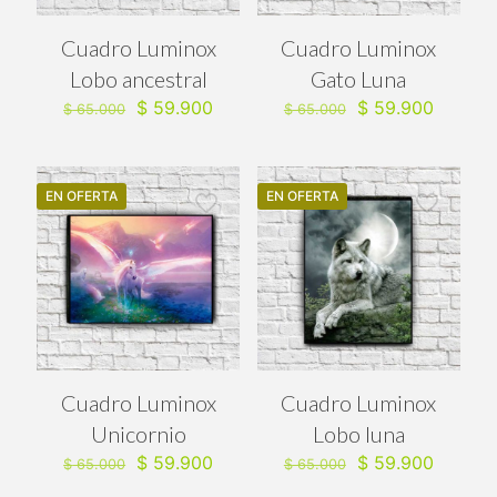
Cuadro Luminox
Cuadro Luminox
Lobo ancestral
Gato Luna
El
El
El
El
$
59.900
$
59.900
$
65.000
$
65.000
precio
precio
precio
precio
original
actual
original
actual
era:
es:
era:
es:
$ 65.000.
$ 59.900.
$ 65.000.
$ 59.90
EN OFERTA
EN OFERTA
Cuadro Luminox
Cuadro Luminox
Unicornio
Lobo luna
El
El
El
El
$
59.900
$
59.900
$
65.000
$
65.000
precio
precio
precio
precio