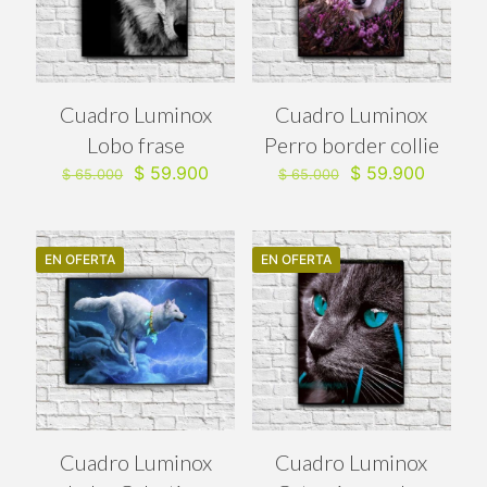
Cuadro Luminox
Cuadro Luminox
Lobo frase
Perro border collie
El
El
El
El
$
59.900
$
59.900
$
65.000
$
65.000
precio
precio
precio
precio
original
actual
original
actual
era:
es:
era:
es:
$ 65.000.
$ 59.900.
$ 65.000.
$ 59.90
EN OFERTA
EN OFERTA
Cuadro Luminox
Cuadro Luminox