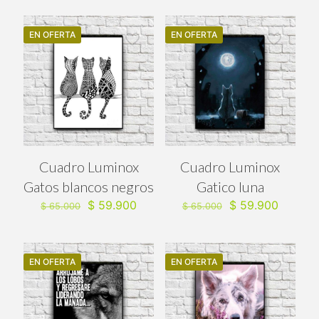
original
actual
original
actual
era:
es:
era:
es:
$ 65.000.
$ 59.900.
$ 65.000.
$ 59.90
EN OFERTA
EN OFERTA
Cuadro Luminox
Cuadro Luminox
Gatos blancos negros
Gatico luna
El
El
El
El
$
59.900
$
59.900
$
65.000
$
65.000
precio
precio
precio
precio
original
actual
original
actual
era:
es:
era:
es:
$ 65.000.
$ 59.900.
$ 65.000.
$ 59.90
EN OFERTA
EN OFERTA