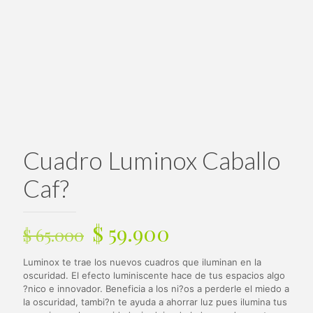
Cuadro Luminox Caballo
Caf?
El
El
$
59.900
$
65.000
precio
precio
Luminox te trae los nuevos cuadros que iluminan en la
original
actual
oscuridad. El efecto luminiscente hace de tus espacios algo
era:
es:
?nico e innovador. Beneficia a los ni?os a perderle el miedo a
la oscuridad, tambi?n te ayuda a ahorrar luz pues ilumina tus