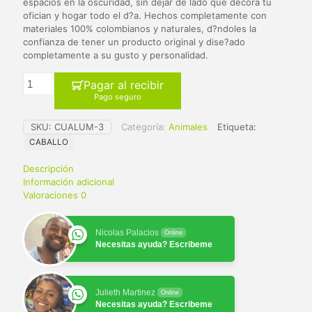
$ 65.000.
$ 59.900.
espacios en la oscuridad, sin dejar de lado que decora tu
ofician y hogar todo el d?a. Hechos completamente con
materiales 100% colombianos y naturales, d?ndoles la
confianza de tener un producto original y dise?ado
completamente a su gusto y personalidad.
Pagar al recibir
Pago seguro
SKU:
CUALUM-3
Categoría:
Animales
Etiqueta:
CABALLO
Descripción
Información adicional
Valoraciones
0
Nicolas Palacios
Online
Necesitas ayuda? Escribeme
Julieth Martinez
Online
Necesitas ayuda? Escribeme