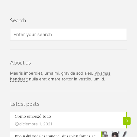
$ 65.000.
$ 59.900.
era:
es:
$ 65.000.
$ 59.90
Search
About us
Mauris imperdiet, urna mi, gravida sod ales.
Vivamus
hendrerit
nulla erat ornare tortor in vestibulum id.
Latest posts
Cómo empezó todo
0
diciembre 1, 2021
Proin dui sodales imperdi sit sapien fames ac