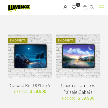
0
EN OFERTA
EN OFERTA
Caba?a Ref 001336
Cuadro Luminox
El
El
$
59.900
Paisaje Caba?a
$
65.000
precio
precio
El
El
$
59.900
$
65.000
original
actual
precio
precio
era:
es:
original
actual